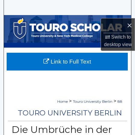
Search
Browse Collections
×
My Account
Switch to
desktop
view
About
Link to Full Text
Digital Commons Network™
>
>
Home
Touro University Berlin
88
TOURO UNIVERSITY BERLIN
Die Umbrüche in der