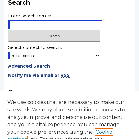
Search
Enter search terms:
Select context to search:
Advanced Search
Notify me via email or
RSS
Browse
We use cookies that are necessary to make our
Collections
site work. We may also use additional cookies to
Disciplines
analyze, improve, and personalize our content
Authors
and your digital experience. You can manage
your cookie preferences using the
Cookie
Author Corner